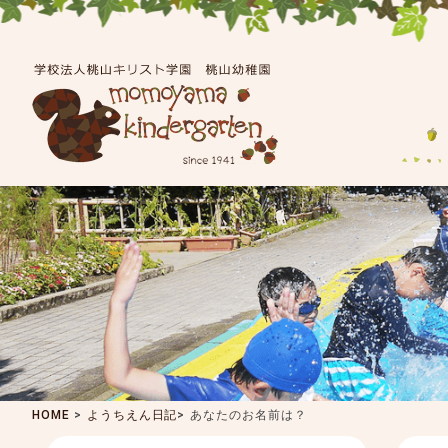
HOME
>
ようちえん日記
>
あなたのお名前は？