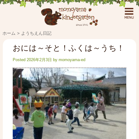
ホーム
ようちえん日記
おには～そと！ふくは～うち！
Posted
2026年2月3日
by
momoyama-ed