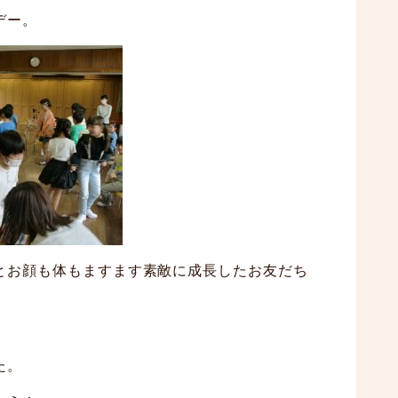
デー。
とお顔も体もますます素敵に成長したお友だち
。
た。