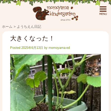
ホーム
ようちえん日記
大きくなった！
Posted
2025年6月13日
by
momoyama-ed