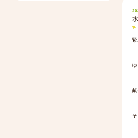
20
緊
ゆ
献
そ